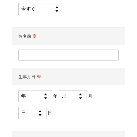
お名前
※
生年月日
※
年
月
日