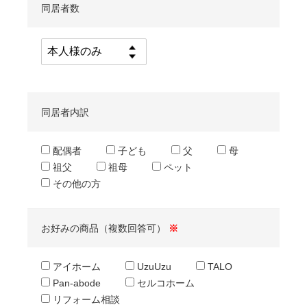
同居者数
同居者内訳
配偶者
子ども
父
母
祖父
祖母
ペット
その他の方
お好みの商品（複数回答可）
※
アイホーム
UzuUzu
TALO
Pan-abode
セルコホーム
リフォーム相談