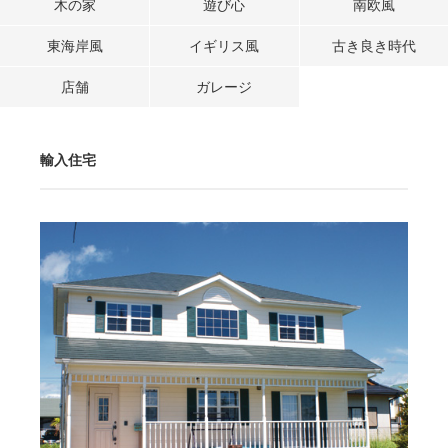
木の家
遊び心
南欧風
東海岸風
イギリス風
古き良き時代
店舗
ガレージ
輸入住宅