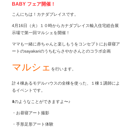
BABY フェア開催！
こんにちは！カナダプレイスです。
4月16日（火）１０時からカナダプレイス輸入住宅総合展
示場で第一回マルシェを開催！
ママも一緒に赤ちゃんと楽しもうをコンセプトにお昼寝ア
ートのsayakariのうちむらさやかさんとのコラボ企画
マルシェ
を行います。
計４棟あるモデルハウスの全棟を使った、１棟１講師によ
るイベントです。
⬇️のようなことができますよ〜♪
・お昼寝アート撮影
・手形足形アート体験